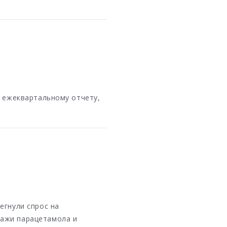
о ежеквартальному отчету,
егнули спрос на
дажи парацетамола и