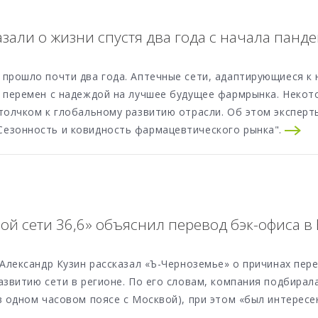
азали о жизни спустя два года с начала панд
прошло почти два года. Аптечные сети, адаптирующиеся к 
у перемен с надеждой на лучшее будущее фармрынка. Некот
толчком к глобальному развитию отрасли. Об этом эксперт
езонность и ковидность фармацевтического рынка".
ой сети 36,6» объяснил перевод бэк-офиса в
 Александр Кузин рассказал «Ъ-Черноземье» о причинах пер
азвитию сети в регионе. По его словам, компания подбирал
в одном часовом поясе с Москвой), при этом «был интерес