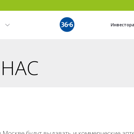
и
Инвестор
 НАС
в Москве будут выдавать и коммерческие апт