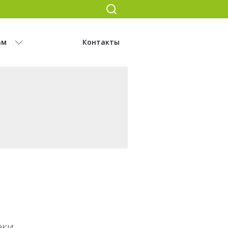
ам
Контакты
еки