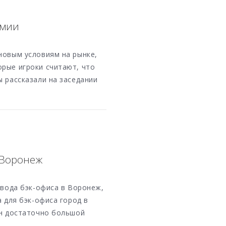
емии
новым условиям на рынке,
орые игроки считают, что
ы рассказали на заседании
 Воронеж
евода бэк-офиса в Воронеж,
а для бэк-офиса город в
ен достаточно большой