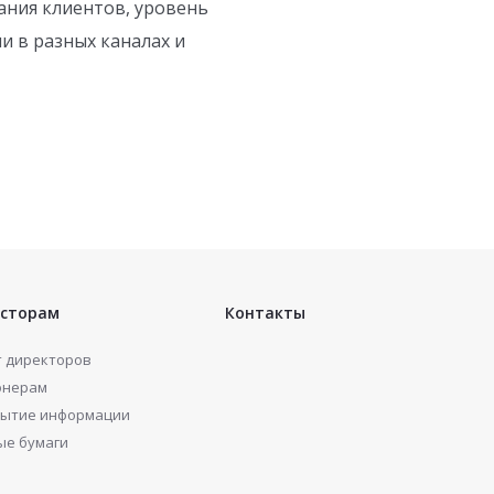
ания клиентов, уровень
 в разных каналах и
сторам
Контакты
т директоров
онерам
рытие информации
ые бумаги