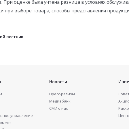
 При оценке была учтена разница в условиях обслужив
 при выборе товара, способы представления продукции
ий вестник
я
Новости
Инве
и
Пресс-релизы
Сове
Медиабанк
Акци
СМИ о нас
Раск
вное управление
Ценн
жмент