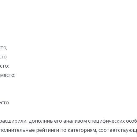
то;
то;
сто;
место;
сто.
 расширили, дополнив его анализом специфических осо
ополнительные рейтинги по категориям, соответству